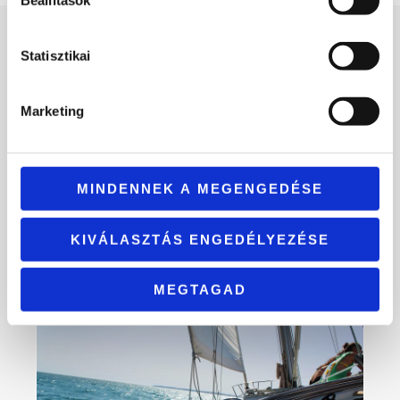
Beállítások
Statisztikai
The
Gallery
Marketing
MINDENNEK A MEGENGEDÉSE
Browse through our beautiful showcase of
sights around town.
KIVÁLASZTÁS ENGEDÉLYEZÉSE
MEGTAGAD