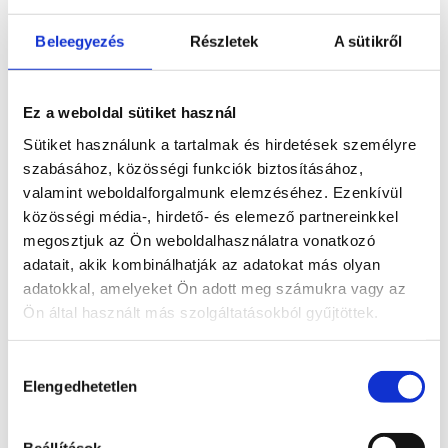
"Sunny Anna"
Amenities
Beleegyezés
Részletek
A sütikről
The soothing view to nature through the big windows is the
best thing about our spacious rooms.
Ez a weboldal sütiket használ
Sütiket használunk a tartalmak és hirdetések személyre
szabásához, közösségi funkciók biztosításához,
BATHROBES / SLIPPERS / HAIRDRYER
valamint weboldalforgalmunk elemzéséhez. Ezenkívül
közösségi média-, hirdető- és elemező partnereinkkel
DIRECT TELEPHONE LINE
megosztjuk az Ön weboldalhasználatra vonatkozó
adatait, akik kombinálhatják az adatokat más olyan
4 BEDS
adatokkal, amelyeket Ön adott meg számukra vagy az
Ön által használt más szolgáltatásokból gyűjtöttek.
ROOM MEALS ORDERING
WALK-IN SHOWER
Hozzájárulás
Elengedhetetlen
kiválasztása