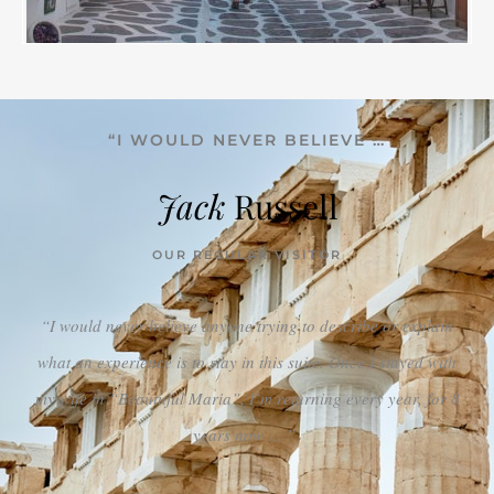
“I WOULD NEVER BELIEVE …
Jack
Russell
OUR REGULAR VISITOR
“I would never believe anyone trying to describe or explain
what an experience is to stay in this suite. Once I stayed with
my wife in “Beautuful Maria”, I’m returning every year, for 8
years now … ”